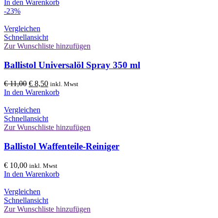
In den Warenkorb
-23%
Vergleichen
Schnellansicht
Zur Wunschliste hinzufügen
Ballistol Universalöl Spray 350 ml
Ursprünglicher
Aktueller
€
11,00
€
8,50
inkl. Mwst
Preis
Preis
In den Warenkorb
war:
ist:
€ 11,00
€ 8,50.
Vergleichen
Schnellansicht
Zur Wunschliste hinzufügen
Ballistol Waffenteile-Reiniger
€
10,00
inkl. Mwst
In den Warenkorb
Vergleichen
Schnellansicht
Zur Wunschliste hinzufügen