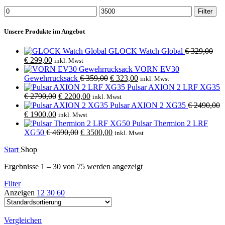
Min.
Max.
Filter
Preis
Preis
Unsere Produkte im Angebot
GLOCK Watch Global
€
329,00
Ursprünglicher
Aktueller
€
299,00
inkl. Mwst
Preis
Preis
VORN EV30
war:
ist:
Ursprünglicher
Aktueller
Gewehrrucksack
€
359,00
€
323,00
inkl. Mwst
€ 329,00
€ 299,00.
Preis
Preis
Pulsar AXION 2 LRF XG35
Ursprünglicher
Aktueller
war:
ist:
€
2790,00
€
2200,00
inkl. Mwst
Preis
Preis
€ 359,00
€ 323,00.
Pulsar AXION 2 XG35
€
2490,00
Ursprünglicher
Aktueller
war:
ist:
€
1900,00
inkl. Mwst
Preis
Preis
€ 2790,00
€ 2200,00.
Pulsar Thermion 2 LRF
war:
ist:
Ursprünglicher
Aktueller
XG50
€
4690,00
€
3500,00
inkl. Mwst
€ 2490,00
€ 1900,00.
Preis
Preis
Start
Shop
war:
ist:
€ 4690,00
€ 3500,00.
Ergebnisse 1 – 30 von 75 werden angezeigt
Filter
Anzeigen
12
30
60
Vergleichen