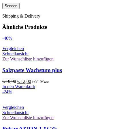
Shipping & Delivery
Ähnliche Produkte
-40%
Vergleichen
Schnellansicht
Zur Wunschliste hinzufügen
Salzpaste Wachstum plus
Ursprünglicher
Aktueller
€
19,90
€
12,00
inkl. Mwst
Preis
Preis
In den Warenkorb
war:
ist:
-24%
€ 19,90
€ 12,00.
Vergleichen
Schnellansicht
Zur Wunschliste hinzufügen
Pulsar AXION 2 XG35