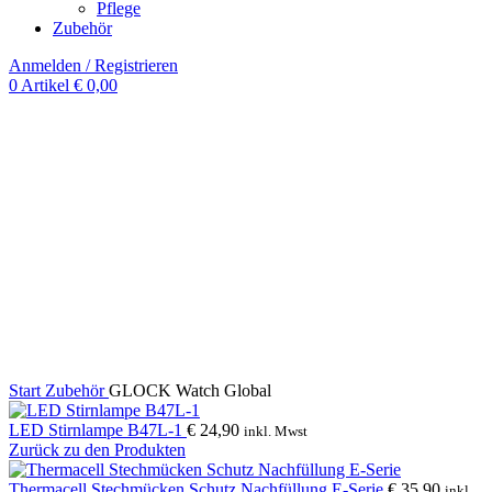
Pflege
Zubehör
Anmelden / Registrieren
0
Artikel
€
0,00
-9%
Klick zum Vergrößern
Start
Zubehör
GLOCK Watch Global
LED Stirnlampe B47L-1
€
24,90
inkl. Mwst
Zurück zu den Produkten
Thermacell Stechmücken Schutz Nachfüllung E-Serie
€
35,90
inkl.