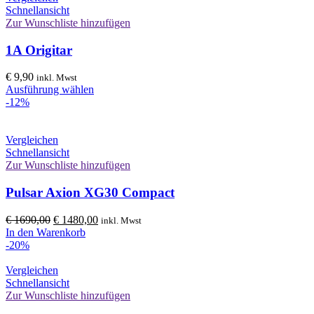
Schnellansicht
Zur Wunschliste hinzufügen
1A Origitar
€
9,90
inkl. Mwst
Ausführung wählen
-12%
Vergleichen
Schnellansicht
Zur Wunschliste hinzufügen
Pulsar Axion XG30 Compact
Ursprünglicher
Aktueller
€
1690,00
€
1480,00
inkl. Mwst
Preis
Preis
In den Warenkorb
war:
ist:
-20%
€ 1690,00
€ 1480,00.
Vergleichen
Schnellansicht
Zur Wunschliste hinzufügen