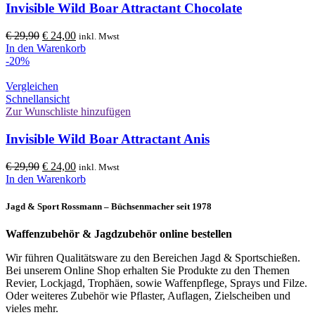
Invisible Wild Boar Attractant Chocolate
Ursprünglicher
Aktueller
€
29,90
€
24,00
inkl. Mwst
Preis
Preis
In den Warenkorb
war:
ist:
-20%
€ 29,90
€ 24,00.
Vergleichen
Schnellansicht
Zur Wunschliste hinzufügen
Invisible Wild Boar Attractant Anis
Ursprünglicher
Aktueller
€
29,90
€
24,00
inkl. Mwst
Preis
Preis
In den Warenkorb
war:
ist:
€ 29,90
€ 24,00.
Jagd & Sport Rossmann – Büchsenmacher seit 1978
Waffenzubehör & Jagdzubehör online bestellen
Wir führen Qualitätsware zu den Bereichen Jagd & Sportschießen.
Bei unserem Online Shop erhalten Sie Produkte zu den Themen
Revier, Lockjagd, Trophäen, sowie Waffenpflege, Sprays und Filze.
Oder weiteres Zubehör wie Pflaster, Auflagen, Zielscheiben und
vieles mehr.