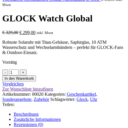
Mwst
GLOCK Watch Global
Ursprünglicher
Aktueller
€
329,00
€
299,00
inkl. Mwst
Preis
Preis
Robuste Solaruhr mit Titan‑Gehäuse, Saphirglas, 10 ATM
war:
ist:
Wasserschutz und Wechselarmbändern – perfekt für GLOCK‑Fans
€ 329,00
€ 299,00.
& Outdoor‑Einsatz.
Vorrätig
GLOCK
Watch
In den Warenkorb
Global
Vergleichen
Menge
Zur Wunschliste hinzufügen
Artikelnummer:
00020
Kategorien:
Geschenkartikel
,
Sonderangebote
,
Zubehör
Schlagwörter:
Glock
,
Uhr
Teilen:
Beschreibung
Zusätzliche Informationen
Rezensionen (0)