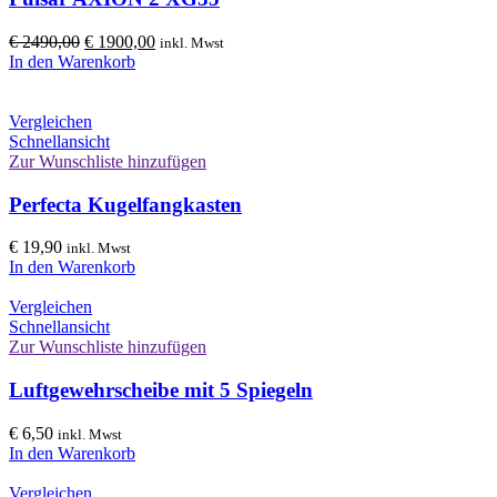
Ursprünglicher
Aktueller
€
2490,00
€
1900,00
inkl. Mwst
Preis
Preis
In den Warenkorb
war:
ist:
€ 2490,00
€ 1900,00.
Vergleichen
Schnellansicht
Zur Wunschliste hinzufügen
Perfecta Kugelfangkasten
€
19,90
inkl. Mwst
In den Warenkorb
Vergleichen
Schnellansicht
Zur Wunschliste hinzufügen
Luftgewehrscheibe mit 5 Spiegeln
€
6,50
inkl. Mwst
In den Warenkorb
Vergleichen