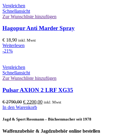
Vergleichen
Schnellansicht
Zur Wunschliste hinzufügen
Hagopur Anti Marder Spray
€
18,90
inkl. Mwst
Weiterlesen
-21%
Vergleichen
Schnellansicht
Zur Wunschliste hinzufügen
Pulsar AXION 2 LRF XG35
Ursprünglicher
Aktueller
€
2790,00
€
2200,00
inkl. Mwst
Preis
Preis
In den Warenkorb
war:
ist:
€ 2790,00
€ 2200,00.
Jagd & Sport Rossmann – Büchsenmacher seit 1978
Waffenzubehör & Jagdzubehör online bestellen