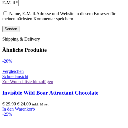
E-Mail
*
Name, E-Mail-Adresse und Website in diesem Browser für
meinen nächsten Kommentar speichern.
Shipping & Delivery
Ähnliche Produkte
-20%
Vergleichen
Schnellansicht
Zur Wunschliste hinzufügen
Invisible Wild Boar Attractant Chocolate
Ursprünglicher
Aktueller
€
29,90
€
24,00
inkl. Mwst
Preis
Preis
In den Warenkorb
war:
ist:
-25%
€ 29,90
€ 24,00.