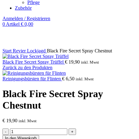
Pflege
Zubehör
Anmelden / Registrieren
0
Artikel
€
0,00
Klick zum Vergrößern
Start
Revier
Lockjagd
Black Fire Secret Spray Chestnut
Black Fire Secret Spray Trüffel
€
19,90
inkl. Mwst
Zurück zu den Produkten
Reinigungsbürsten für Flinten
€
6,50
inkl. Mwst
Black Fire Secret Spray
Chestnut
€
19,90
inkl. Mwst
Black
Fire
In den Warenkorb