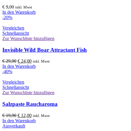
€
9,00
inkl. Mwst
In den Warenkorb
-20%
Vergleichen
Schnellansicht
Zur Wunschliste hinzufügen
Invisible Wild Boar Attractant Fish
Ursprünglicher
Aktueller
€
29,90
€
24,00
inkl. Mwst
Preis
Preis
In den Warenkorb
war:
ist:
-40%
€ 29,90
€ 24,00.
Vergleichen
Schnellansicht
Zur Wunschliste hinzufügen
Salzpaste Raucharoma
Ursprünglicher
Aktueller
€
19,90
€
12,00
inkl. Mwst
Preis
Preis
In den Warenkorb
war:
ist:
Ausverkauft
€ 19,90
€ 12,00.