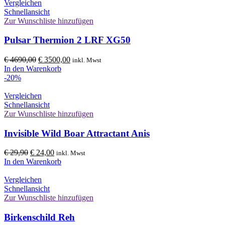
Vergleichen
Schnellansicht
Zur Wunschliste hinzufügen
Pulsar Thermion 2 LRF XG50
Ursprünglicher
Aktueller
€
4690,00
€
3500,00
inkl. Mwst
Preis
Preis
In den Warenkorb
war:
ist:
-20%
€ 4690,00
€ 3500,00.
Vergleichen
Schnellansicht
Zur Wunschliste hinzufügen
Invisible Wild Boar Attractant Anis
Ursprünglicher
Aktueller
€
29,90
€
24,00
inkl. Mwst
Preis
Preis
In den Warenkorb
war:
ist:
€ 29,90
€ 24,00.
Vergleichen
Schnellansicht
Zur Wunschliste hinzufügen
Birkenschild Reh