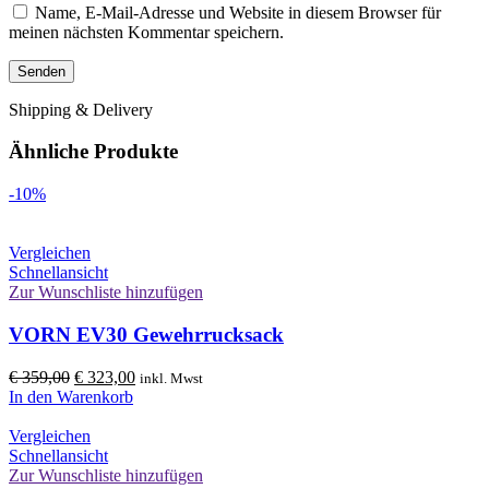
Name, E-Mail-Adresse und Website in diesem Browser für
meinen nächsten Kommentar speichern.
Shipping & Delivery
Ähnliche Produkte
-10%
Vergleichen
Schnellansicht
Zur Wunschliste hinzufügen
VORN EV30 Gewehrrucksack
Ursprünglicher
Aktueller
€
359,00
€
323,00
inkl. Mwst
Preis
Preis
In den Warenkorb
war:
ist:
€ 359,00
€ 323,00.
Vergleichen
Schnellansicht
Zur Wunschliste hinzufügen