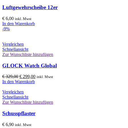
Luftgewehrscheibe 12er
€
6,00
inkl. Mwst
In den Warenkorb
-9%
Vergleichen
Schnellansicht
Zur Wunschliste hinzufügen
GLOCK Watch Global
Ursprünglicher
Aktueller
€
329,00
€
299,00
inkl. Mwst
Preis
Preis
In den Warenkorb
war:
ist:
€ 329,00
€ 299,00.
Vergleichen
Schnellansicht
Zur Wunschliste hinzufügen
Schusspflaster
€
6,90
inkl. Mwst