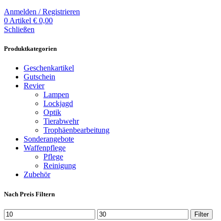
Anmelden / Registrieren
0
Artikel
€
0,00
Schließen
Produktkategorien
Geschenkartikel
Gutschein
Revier
Lampen
Lockjagd
Optik
Tierabwehr
Trophäenbearbeitung
Sonderangebote
Waffenpflege
Pflege
Reinigung
Zubehör
Nach Preis Filtern
Min.
Max.
Filter