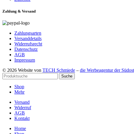
Zahlung & Versand
Zahlungsarten
Versanddetails
Widerrufsrecht
Datenschutz
AGB
Impressum
© 2026 Website von
TECH Schmiede
–
die Werbeagentur der Südos
Suche
Shop
Mehr
Versand
Widerruf
AGB
Kontakt
Home
Shop