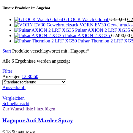
Preis
Preis
Unsere Produkte im Angebot
Urs
GLOCK Watch Global
€
329,00
€
2
Pre
VORN EV30 Gewehrrucks
war
Pulsar AXION 2 LRF XG35
€ 3
U
Pulsar AXION 2 XG35
€
2490,00
P
Pulsar Thermion 2 LRF XG
w
Start
Produkte verschlagwortet mit „Hagopur“
Alle 6 Ergebnisse werden angezeigt
Filter
Anzeigen
12
30
60
Ausverkauft
Vergleichen
Schnellansicht
Zur Wunschliste hinzufügen
Hagopur Anti Marder Spray
€
18,90
inkl. Mwst