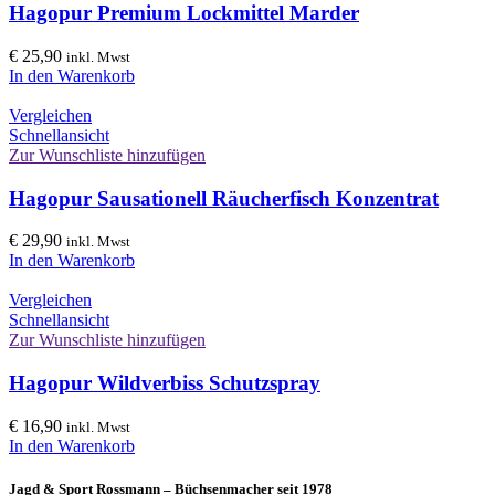
Hagopur Premium Lockmittel Marder
€
25,90
inkl. Mwst
In den Warenkorb
Vergleichen
Schnellansicht
Zur Wunschliste hinzufügen
Hagopur Sausationell Räucherfisch Konzentrat
€
29,90
inkl. Mwst
In den Warenkorb
Vergleichen
Schnellansicht
Zur Wunschliste hinzufügen
Hagopur Wildverbiss Schutzspray
€
16,90
inkl. Mwst
In den Warenkorb
Jagd & Sport Rossmann – Büchsenmacher seit 1978