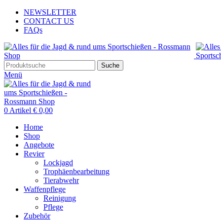
NEWSLETTER
CONTACT US
FAQs
Suche
Menü
0
Artikel
€
0,00
Home
Shop
Angebote
Revier
Lockjagd
Trophäenbearbeitung
Tierabwehr
Waffenpflege
Reinigung
Pflege
Zubehör