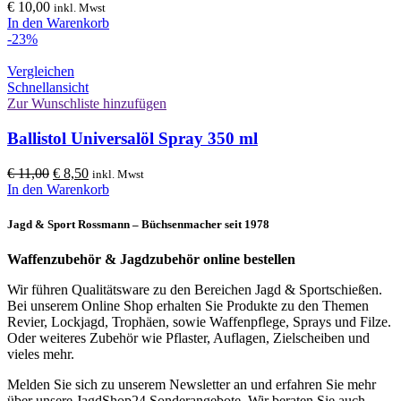
€
10,00
inkl. Mwst
In den Warenkorb
-23%
Vergleichen
Schnellansicht
Zur Wunschliste hinzufügen
Ballistol Universalöl Spray 350 ml
Ursprünglicher
Aktueller
€
11,00
€
8,50
inkl. Mwst
Preis
Preis
In den Warenkorb
war:
ist:
€ 11,00
€ 8,50.
Jagd & Sport Rossmann – Büchsenmacher seit 1978
Waffenzubehör & Jagdzubehör online bestellen
Wir führen Qualitätsware zu den Bereichen Jagd & Sportschießen.
Bei unserem Online Shop erhalten Sie Produkte zu den Themen
Revier, Lockjagd, Trophäen, sowie Waffenpflege, Sprays und Filze.
Oder weiteres Zubehör wie Pflaster, Auflagen, Zielscheiben und
vieles mehr.
Melden Sie sich zu unserem Newsletter an und erfahren Sie mehr
über unsere JagdShop24 Sonderangebote. Wir beraten Sie auch