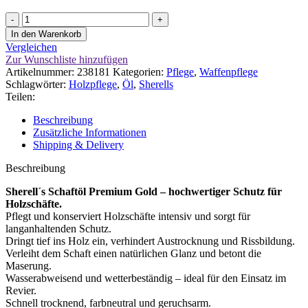
Sherell
´s
In den Warenkorb
Schaftöl
Vergleichen
Premium
Zur Wunschliste hinzufügen
Gold
Artikelnummer:
238181
Kategorien:
Pflege
,
Waffenpflege
Menge
Schlagwörter:
Holzpflege
,
Öl
,
Sherells
Teilen:
Beschreibung
Zusätzliche Informationen
Shipping & Delivery
Beschreibung
Sherell´s Schaftöl Premium Gold – hochwertiger Schutz für
Holzschäfte.
Pflegt und konserviert Holzschäfte intensiv und sorgt für
langanhaltenden Schutz.
Dringt tief ins Holz ein, verhindert Austrocknung und Rissbildung.
Verleiht dem Schaft einen natürlichen Glanz und betont die
Maserung.
Wasserabweisend und wetterbeständig – ideal für den Einsatz im
Revier.
Schnell trocknend, farbneutral und geruchsarm.